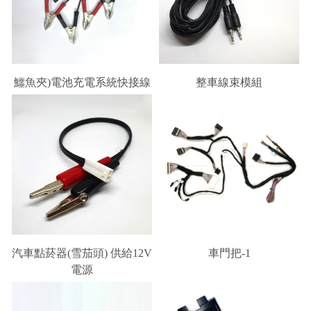
鱷魚夾)電池充電系統快接線
整車線束模組
汽車點菸器(雪茄頭) 供給12V
車門把-1
電源