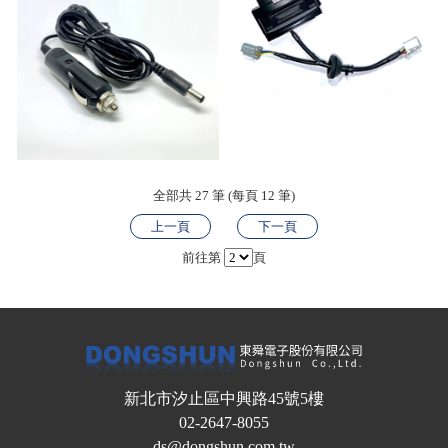
全部共 27 筆 (每頁 12 筆)
上一頁
下一頁
前往第
頁
新北市汐止區中興路45號5樓
02-2647-8055
ds@dongshun.com.tw