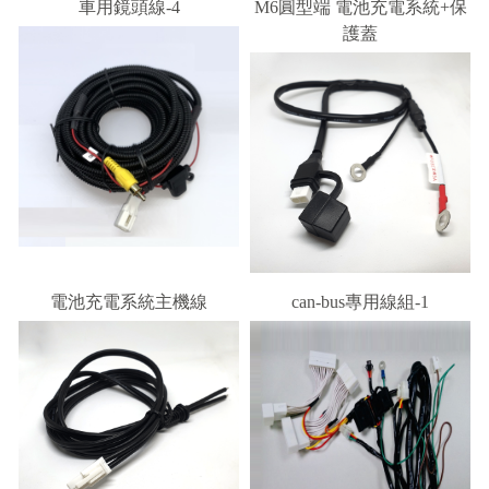
車用鏡頭線-4
M6圓型端 電池充電系統+保
護蓋
電池充電系統主機線
can-bus專用線組-1