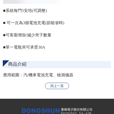
■系統每門5安培(可調整)
■ 可一次為3個電池充電(節能省時)
■可客製增加/減少夾子數量
■單一電瓶夾可承受30A
商品介紹
應用範圍：汽/機車電池充電、檢測儀器
回上一頁