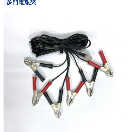
多門電瓶夾