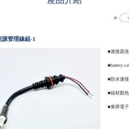
源管理線組-1
■連接器使用：Mo
■battery-ca
■防水連
■線材顏
■東舜電子