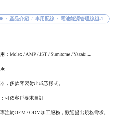
產品介紹
車用配線
電池能源管理線組-1
lex / AMP / JST / Sumitome / Yazaki....
ble
接器，多款客製射出成形樣式。
色：可依客戶要求自訂
專注於OEM / ODM加工服務，歡迎提出規格需求。