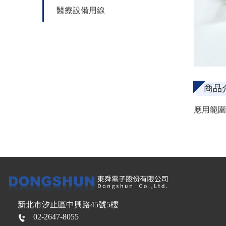
醫療設備用線
商品
應用範圍
新北市汐止區中興路45號5樓
02-2647-8055