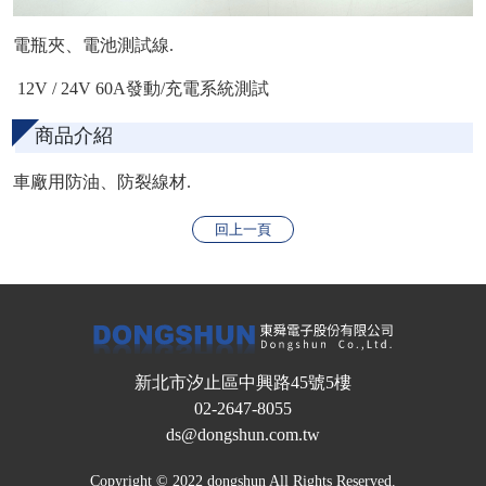
電瓶夾、電池測試線
.
12V / 24V 60A發動/充電系統測試
商品介紹
車廠用防油、防裂線材
.
回上一頁
新北市汐止區中興路45號5樓
02-2647-8055
ds@dongshun.com.tw
Copyright © 2022 dongshun All Rights Reserved.