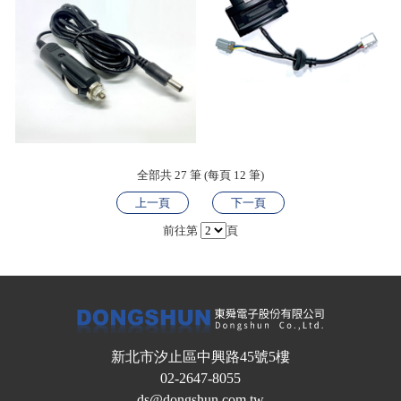
全部共 27 筆 (每頁 12 筆)
上一頁
下一頁
前往第
頁
新北市汐止區中興路45號5樓
02-2647-8055
ds@dongshun.com.tw