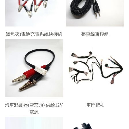
鱷魚夾)電池充電系統快接線
整車線束模組
汽車點菸器(雪茄頭) 供給12V
車門把-1
電源