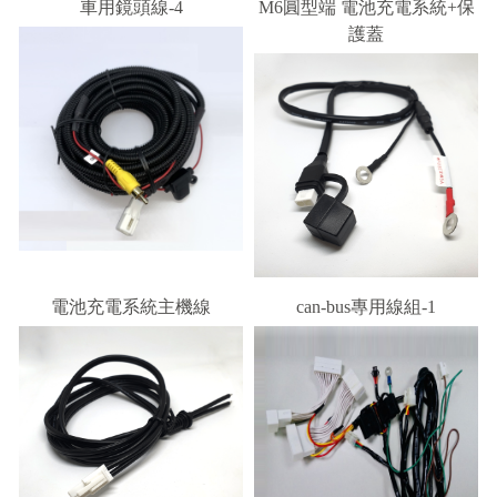
車用鏡頭線-4
M6圓型端 電池充電系統+保
護蓋
電池充電系統主機線
can-bus專用線組-1